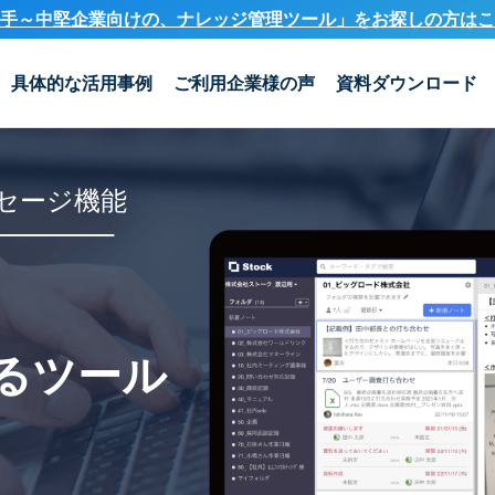
手～中堅企業向けの、ナレッジ管理ツール」を
お探しの方はこ
具体的な活用事例
ご利用企業様の声
資料ダウンロード
セージ機能
るツール