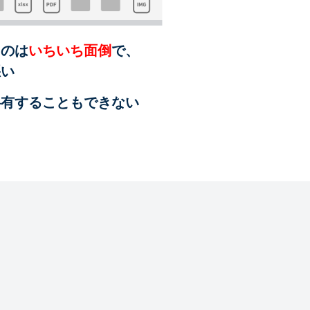
るのは
いちいち面倒
で、
悪い
共有することも
できない