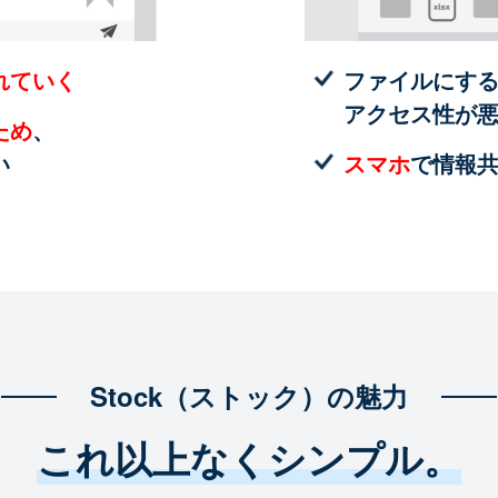
れていく
ファイルにす
アクセス性が
ため
、
い
スマホ
で情報
Stock（ストック）の魅力
これ以上なくシンプル。