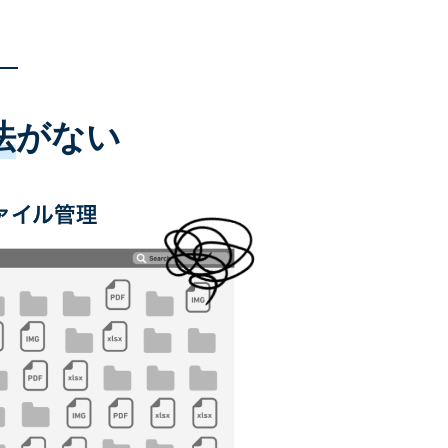
法
がない