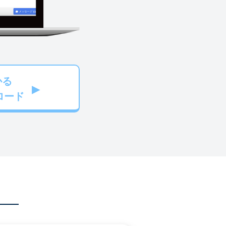
かる
ロード