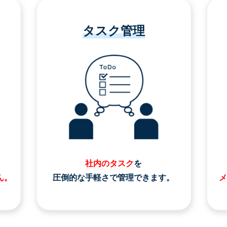
タスク管理
社内のタスク
を
ん。
圧倒的な手軽さで管理できます。
メ