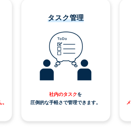
タスク管理
社内のタスク
を
ん。
圧倒的な手軽さで管理できます。
メ