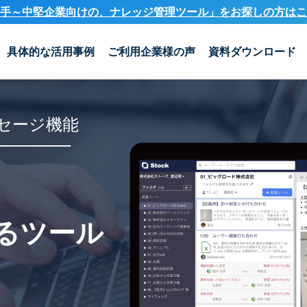
手～中堅企業向けの、ナレッジ管理ツール」を
お探しの方はこ
具体的な活用事例
ご利用企業様の声
資料ダウンロード
セージ機能
るツール