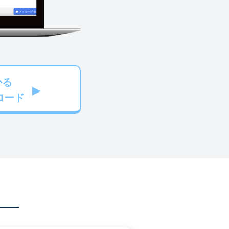
かる
ロード