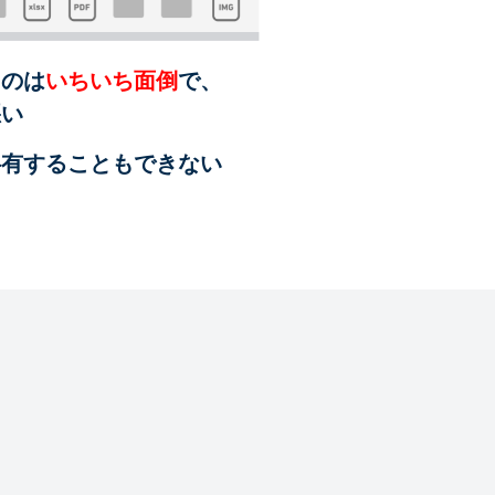
るのは
いちいち面倒
で、
悪い
共有することも
できない