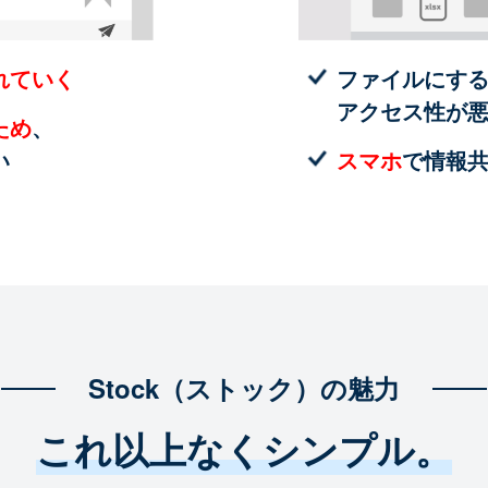
れていく
ファイルにす
アクセス性が
ため
、
い
スマホ
で情報
Stock（ストック）の魅力
これ以上なくシンプル。