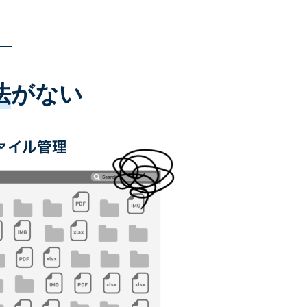
法
がない