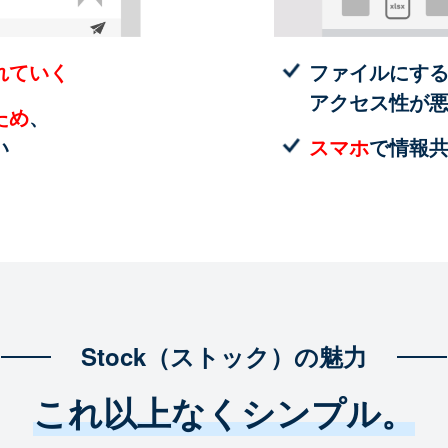
れていく
ファイルにす
アクセス性が
ため
、
い
スマホ
で情報
Stock（ストック）の魅力
これ以上なくシンプル。