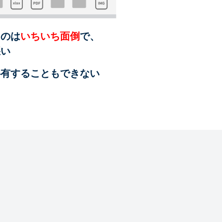
るのは
いちいち面倒
で、
悪い
共有することも
できない