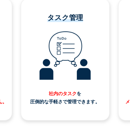
タスク管理
社内のタスク
を
ん。
圧倒的な手軽さで管理できます。
メ