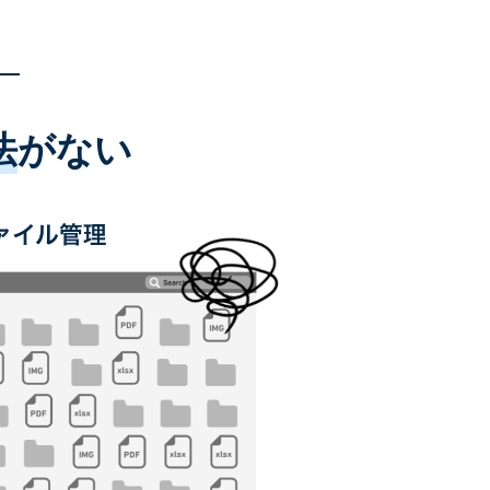
法
がない