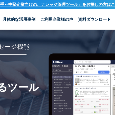
手～中堅企業向けの、ナレッジ管理ツール」を
お探しの方はこ
具体的な活用事例
ご利用企業様の声
資料ダウンロード
セージ機能
るツール