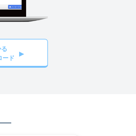
かる
ロード