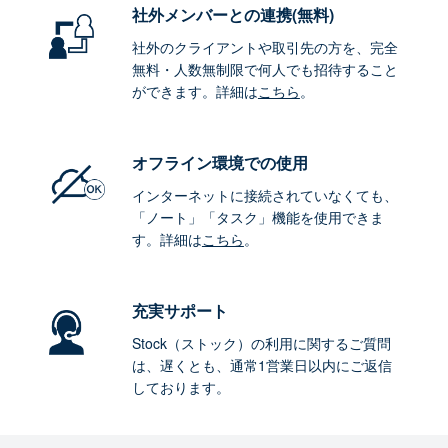
社外メンバーとの連携
(無料)
社外のクライアントや取引先の方を、完全
無料・人数無制限で何人でも招待すること
ができます。詳細は
こちら
。
オフライン環境
での使用
インターネットに接続されていなくても、
「ノート」「タスク」機能を使用できま
す。詳細は
こちら
。
充実サポート
Stock（ストック）の利用に関するご質問
は、遅くとも、通常1営業日以内にご返信
しております。