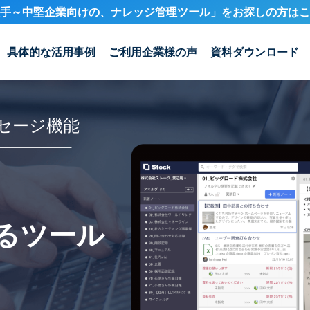
手～中堅企業向けの、ナレッジ管理ツール」を
お探しの方はこ
具体的な活用事例
ご利用企業様の声
資料ダウンロード
セージ機能
るツール