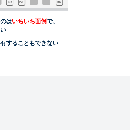
るのは
いちいち面倒
で、
悪い
共有することも
できない