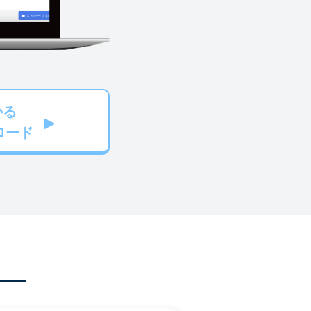
かる
ロード