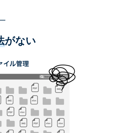
法
がない