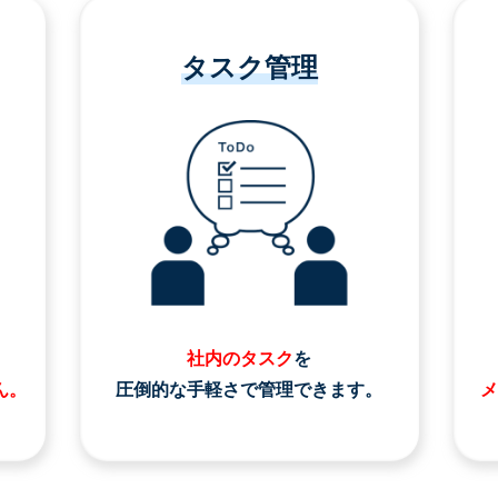
タスク管理
社内のタスク
を
ん。
圧倒的な手軽さで管理できます。
メ