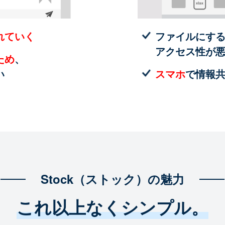
れていく
ファイルにす
アクセス性が
ため
、
い
スマホ
で情報
Stock（ストック）の魅力
これ以上なくシンプル。