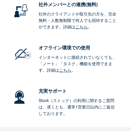
社外メンバーとの連携
(無料)
社外のクライアントや取引先の方を、完全
無料・人数無制限で何人でも招待すること
ができます。詳細は
こちら
。
オフライン環境
での使用
インターネットに接続されていなくても、
「ノート」「タスク」機能を使用できま
す。詳細は
こちら
。
充実サポート
Stock（ストック）の利用に関するご質問
は、遅くとも、通常1営業日以内にご返信
しております。