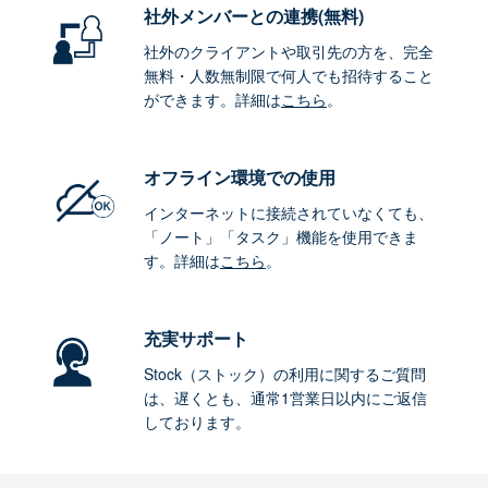
社外メンバーとの連携
(無料)
社外のクライアントや取引先の方を、完全
無料・人数無制限で何人でも招待すること
ができます。詳細は
こちら
。
オフライン環境
での使用
インターネットに接続されていなくても、
「ノート」「タスク」機能を使用できま
す。詳細は
こちら
。
充実サポート
Stock（ストック）の利用に関するご質問
は、遅くとも、通常1営業日以内にご返信
しております。