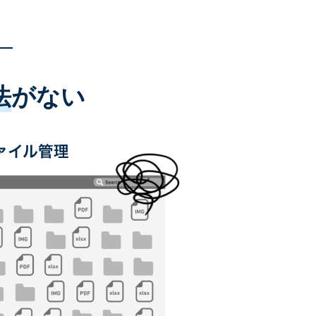
法
がない