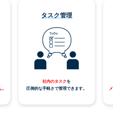
タスク管理
社内のタスク
を
ん。
圧倒的な手軽さで管理できます。
メ