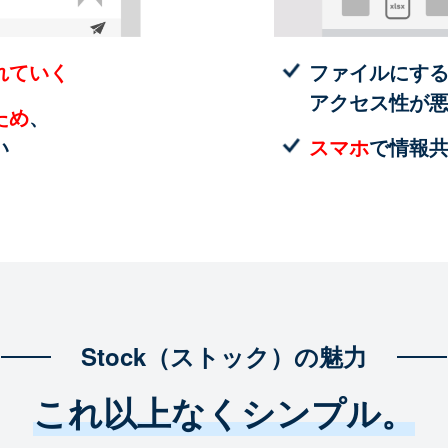
れていく
ファイルにす
アクセス性が
ため
、
い
スマホ
で情報
Stock（ストック）の魅力
これ以上なくシンプル。