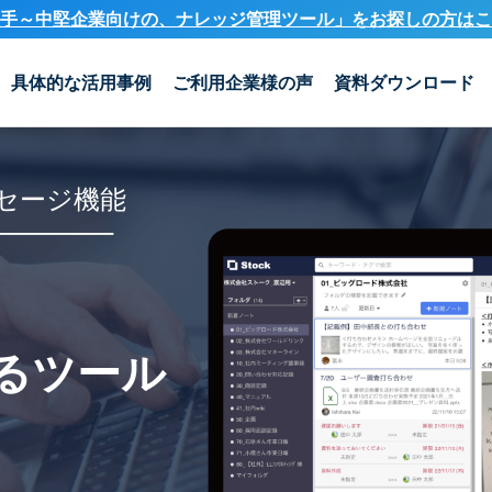
手～中堅企業向けの、ナレッジ管理ツール」を
お探しの方はこ
具体的な活用事例
ご利用企業様の声
資料ダウンロード
セージ機能
るツール