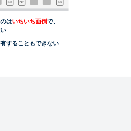
るのは
いちいち面倒
で、
悪い
共有することも
できない