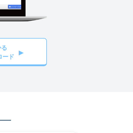
かる
ロード