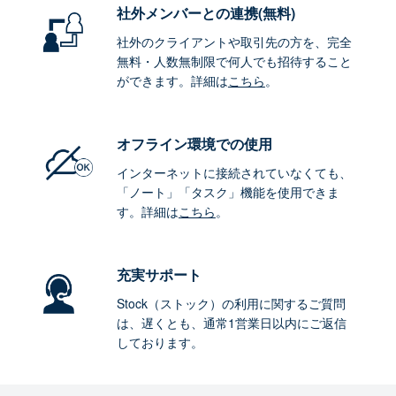
社外メンバーとの連携
(無料)
社外のクライアントや取引先の方を、完全
無料・人数無制限で何人でも招待すること
ができます。詳細は
こちら
。
オフライン環境
での使用
インターネットに接続されていなくても、
「ノート」「タスク」機能を使用できま
す。詳細は
こちら
。
充実サポート
Stock（ストック）の利用に関するご質問
は、遅くとも、通常1営業日以内にご返信
しております。