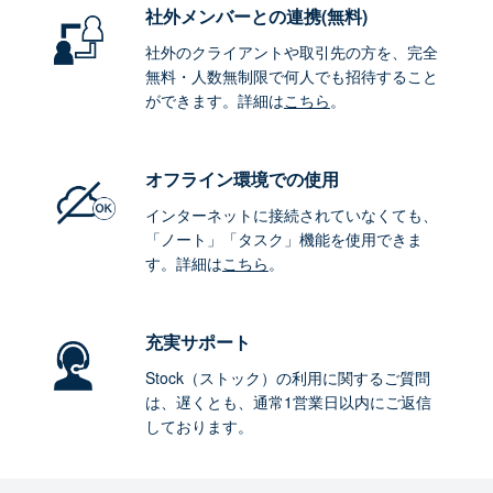
社外メンバーとの連携
(無料)
社外のクライアントや取引先の方を、完全
無料・人数無制限で何人でも招待すること
ができます。詳細は
こちら
。
オフライン環境
での使用
インターネットに接続されていなくても、
「ノート」「タスク」機能を使用できま
す。詳細は
こちら
。
充実サポート
Stock（ストック）の利用に関するご質問
は、遅くとも、通常1営業日以内にご返信
しております。