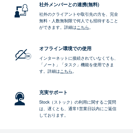
社外メンバーとの連携
(無料)
社外のクライアントや取引先の方を、完全
無料・人数無制限で何人でも招待すること
ができます。詳細は
こちら
。
オフライン環境
での使用
インターネットに接続されていなくても、
「ノート」「タスク」機能を使用できま
す。詳細は
こちら
。
充実サポート
Stock（ストック）の利用に関するご質問
は、遅くとも、通常1営業日以内にご返信
しております。