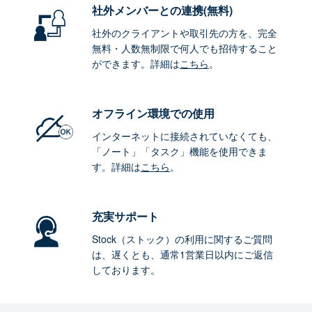
社外メンバーとの連携
(無料)
社外のクライアントや取引先の方を、完全
無料・人数無制限で何人でも招待すること
ができます。詳細は
こちら
。
オフライン環境
での使用
インターネットに接続されていなくても、
「ノート」「タスク」機能を使用できま
す。詳細は
こちら
。
充実サポート
Stock（ストック）の利用に関するご質問
は、遅くとも、通常1営業日以内にご返信
しております。