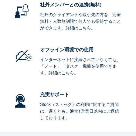
社外メンバーとの連携
(無料)
社外のクライアントや取引先の方を、完全
無料・人数無制限で何人でも招待すること
ができます。詳細は
こちら
。
オフライン環境
での使用
インターネットに接続されていなくても、
「ノート」「タスク」機能を使用できま
す。詳細は
こちら
。
充実サポート
Stock（ストック）の利用に関するご質問
は、遅くとも、通常1営業日以内にご返信
しております。