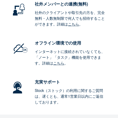
社外メンバーとの連携
(無料)
社外のクライアントや取引先の方を、完全
無料・人数無制限で何人でも招待すること
ができます。詳細は
こちら
。
オフライン環境
での使用
インターネットに接続されていなくても、
「ノート」「タスク」機能を使用できま
す。詳細は
こちら
。
充実サポート
Stock（ストック）の利用に関するご質問
は、遅くとも、通常1営業日以内にご返信
しております。