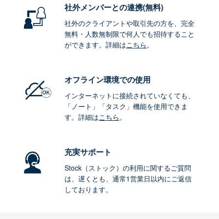
社外メンバーとの連携
(無料)
社外のクライアントや取引先の方を、完全
無料・人数無制限で何人でも招待すること
ができます。詳細は
こちら
。
オフライン環境
での使用
インターネットに接続されていなくても、
「ノート」「タスク」機能を使用できま
す。詳細は
こちら
。
充実サポート
Stock（ストック）の利用に関するご質問
は、遅くとも、通常1営業日以内にご返信
しております。