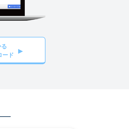
かる
ロード