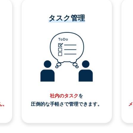
タスク管理
社内のタスク
を
ん。
圧倒的な手軽さで管理できます。
メ