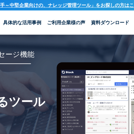
手～中堅企業向けの、ナレッジ管理ツール」を
お探しの方はこ
具体的な活用事例
ご利用企業様の声
資料ダウンロード
セージ機能
るツール