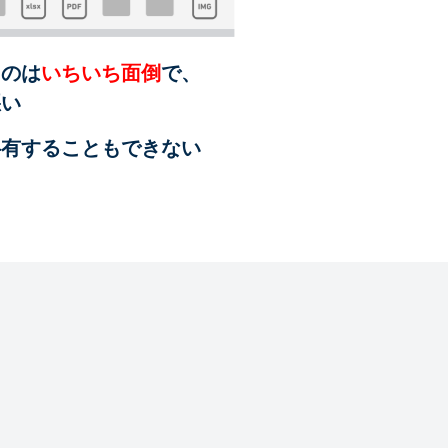
るのは
いちいち面倒
で、
悪い
共有することも
できない