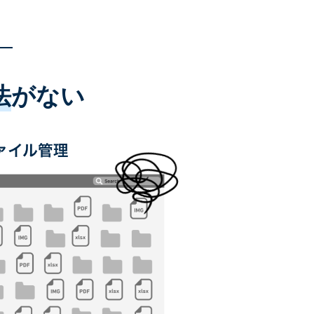
法
がない