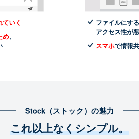
れていく
ファイルにす
アクセス性が
ため
、
い
スマホ
で情報
Stock（ストック）の魅力
これ以上なくシンプル。