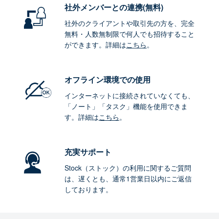
社外メンバーとの連携
(無料)
社外のクライアントや取引先の方を、完全
無料・人数無制限で何人でも招待すること
ができます。詳細は
こちら
。
オフライン環境
での使用
インターネットに接続されていなくても、
「ノート」「タスク」機能を使用できま
す。詳細は
こちら
。
充実サポート
Stock（ストック）の利用に関するご質問
は、遅くとも、通常1営業日以内にご返信
しております。