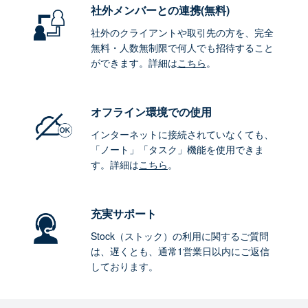
社外メンバーとの連携
(無料)
社外のクライアントや取引先の方を、完全
無料・人数無制限で何人でも招待すること
ができます。詳細は
こちら
。
オフライン環境
での使用
インターネットに接続されていなくても、
「ノート」「タスク」機能を使用できま
す。詳細は
こちら
。
充実サポート
Stock（ストック）の利用に関するご質問
は、遅くとも、通常1営業日以内にご返信
しております。