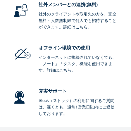
社外メンバーとの連携
(無料)
社外のクライアントや取引先の方を、完全
無料・人数無制限で何人でも招待すること
ができます。詳細は
こちら
。
オフライン環境
での使用
インターネットに接続されていなくても、
「ノート」「タスク」機能を使用できま
す。詳細は
こちら
。
充実サポート
Stock（ストック）の利用に関するご質問
は、遅くとも、通常1営業日以内にご返信
しております。