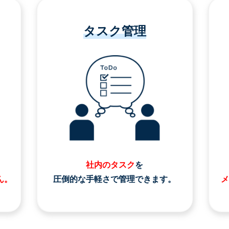
タスク管理
社内のタスク
を
ん。
圧倒的な手軽さで管理できます。
メ