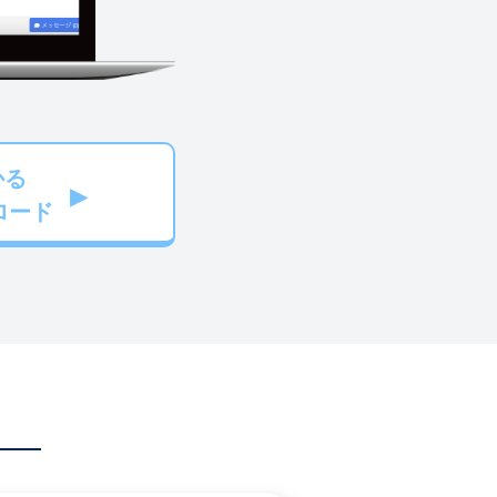
かる
ロード