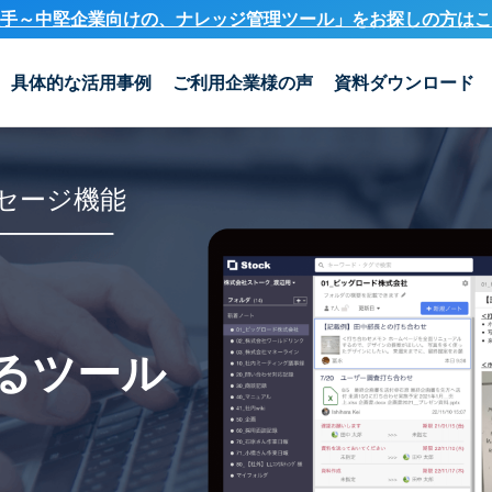
手～中堅企業向けの、ナレッジ管理ツール」を
お探しの方はこ
具体的な活用事例
ご利用企業様の声
資料ダウンロード
セージ機能
るツール