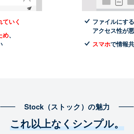
れていく
ファイルにす
アクセス性が
ため
、
い
スマホ
で情報
Stock（ストック）の魅力
これ以上なくシンプル。