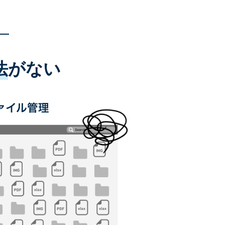
法
がない