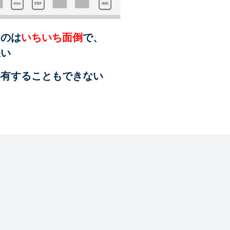
るのは
いちいち面倒
で、
悪い
共有することも
できない