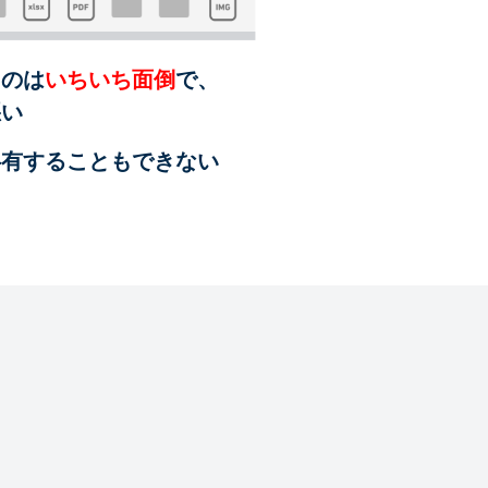
るのは
いちいち面倒
で、
悪い
共有することも
できない