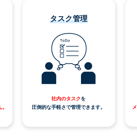
タスク管理
社内のタスク
を
ん。
圧倒的な手軽さで管理できます。
メ