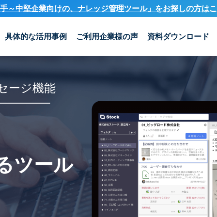
手～中堅企業向けの、ナレッジ管理ツール」を
お探しの方はこ
具体的な活用事例
ご利用企業様の声
資料ダウンロード
セージ機能
るツール