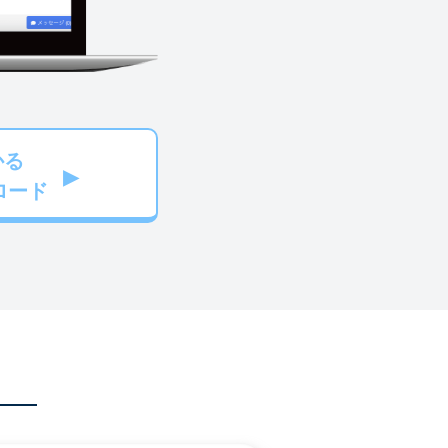
かる
ロード