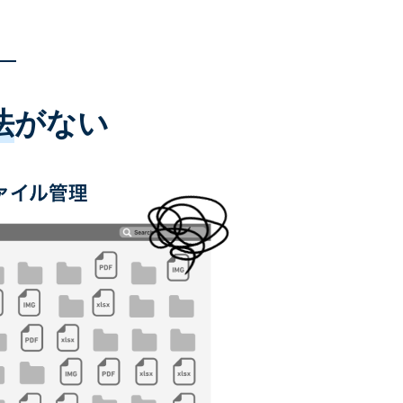
法
がない