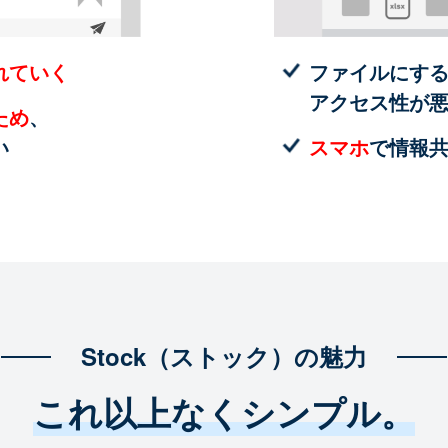
れていく
ファイルにす
アクセス性が
ため
、
い
スマホ
で情報
Stock（ストック）の魅力
これ以上なくシンプル。