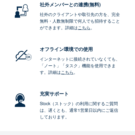
社外メンバーとの連携
(無料)
社外のクライアントや取引先の方を、完全
無料・人数無制限で何人でも招待すること
ができます。詳細は
こちら
。
オフライン環境
での使用
インターネットに接続されていなくても、
「ノート」「タスク」機能を使用できま
す。詳細は
こちら
。
充実サポート
Stock（ストック）の利用に関するご質問
は、遅くとも、通常1営業日以内にご返信
しております。