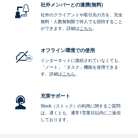
社外メンバーとの連携
(無料)
社外のクライアントや取引先の方を、完全
無料・人数無制限で何人でも招待すること
ができます。詳細は
こちら
。
オフライン環境
での使用
インターネットに接続されていなくても、
「ノート」「タスク」機能を使用できま
す。詳細は
こちら
。
充実サポート
Stock（ストック）の利用に関するご質問
は、遅くとも、通常1営業日以内にご返信
しております。