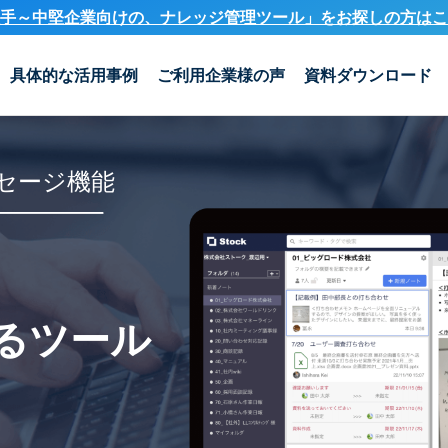
手～中堅企業向けの、ナレッジ管理ツール」を
お探しの方はこ
具体的な活用事例
ご利用企業様の声
資料ダウンロード
セージ機能
るツール