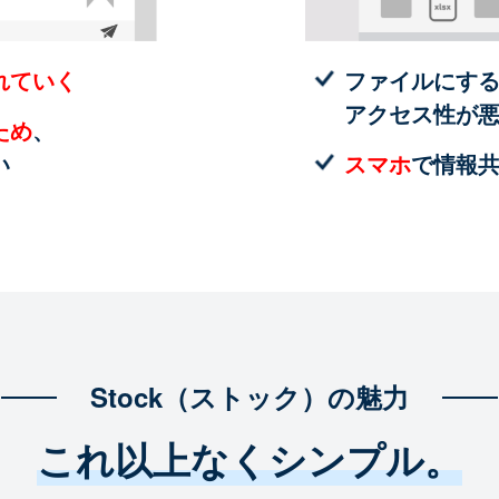
れていく
ファイルにす
アクセス性が
ため
、
い
スマホ
で情報
Stock（ストック）の魅力
これ以上なくシンプル。