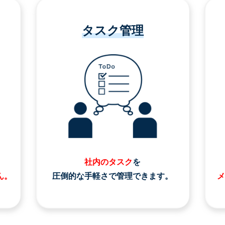
タスク管理
社内のタスク
を
ん。
圧倒的な手軽さで管理できます。
メ