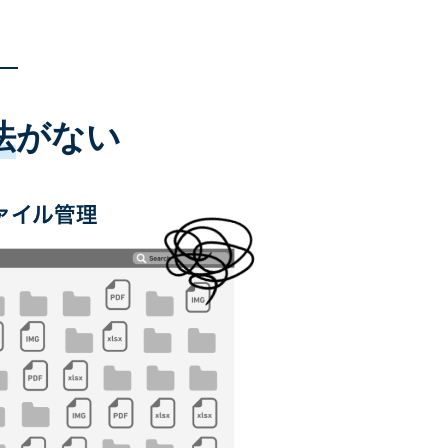
法
がない