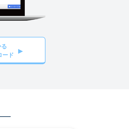
かる
ロード