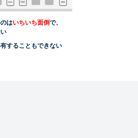
るのは
いちいち面倒
で、
悪い
共有することも
できない