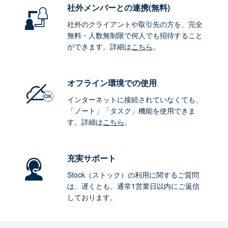
社外メンバーとの連携
(無料)
社外のクライアントや取引先の方を、完全
無料・人数無制限で何人でも招待すること
ができます。詳細は
こちら
。
オフライン環境
での使用
インターネットに接続されていなくても、
「ノート」「タスク」機能を使用できま
す。詳細は
こちら
。
充実サポート
Stock（ストック）の利用に関するご質問
は、遅くとも、通常1営業日以内にご返信
しております。