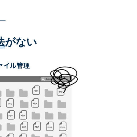
法
がない