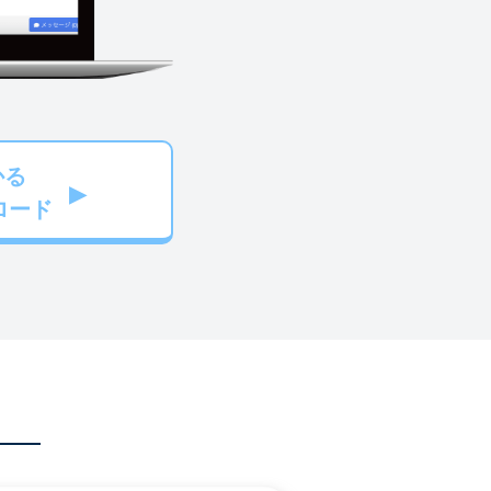
かる
ロード