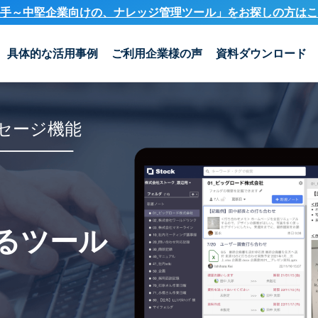
手～中堅企業向けの、ナレッジ管理ツール」を
お探しの方はこ
具体的な活用事例
ご利用企業様の声
資料ダウンロード
セージ機能
るツール