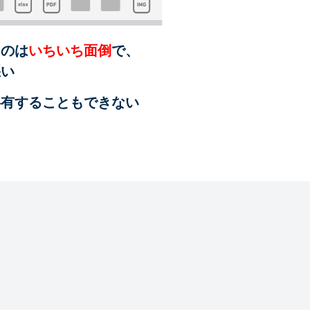
るのは
いちいち面倒
で、
悪い
共有することも
できない