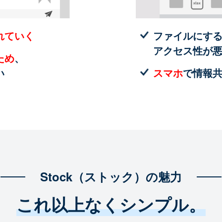
れていく
ファイルにす
アクセス性が
ため
、
い
スマホ
で情報
Stock（ストック）の魅力
これ以上なくシンプル。