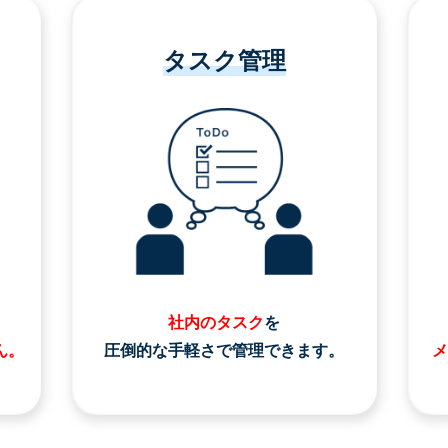
タスク管理
社内のタスク
を
ん。
圧倒的な手軽さで管理できます。
メ