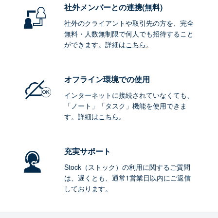
社外メンバーとの連携
(無料)
社外のクライアントや取引先の方を、完全
無料・人数無制限で何人でも招待すること
ができます。詳細は
こちら
。
オフライン環境
での使用
インターネットに接続されていなくても、
「ノート」「タスク」機能を使用できま
す。詳細は
こちら
。
充実サポート
Stock（ストック）の利用に関するご質問
は、遅くとも、通常1営業日以内にご返信
しております。