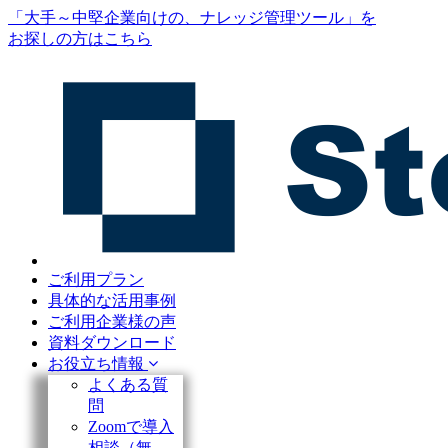
「大手～中堅企業向けの、ナレッジ管理ツール」を
お探しの方はこちら
ご利用プラン
具体的な活用事例
ご利用企業様の声
資料ダウンロード
お役立ち情報
よくある質
問
Zoomで導入
相談（無