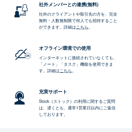
社外メンバーとの連携
(無料)
社外のクライアントや取引先の方を、完全
無料・人数無制限で何人でも招待すること
ができます。詳細は
こちら
。
オフライン環境
での使用
インターネットに接続されていなくても、
「ノート」「タスク」機能を使用できま
す。詳細は
こちら
。
充実サポート
Stock（ストック）の利用に関するご質問
は、遅くとも、通常1営業日以内にご返信
しております。