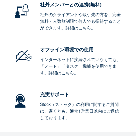
社外メンバーとの連携
(無料)
社外のクライアントや取引先の方を、完全
無料・人数無制限で何人でも招待すること
ができます。詳細は
こちら
。
オフライン環境
での使用
インターネットに接続されていなくても、
「ノート」「タスク」機能を使用できま
す。詳細は
こちら
。
充実サポート
Stock（ストック）の利用に関するご質問
は、遅くとも、通常1営業日以内にご返信
しております。