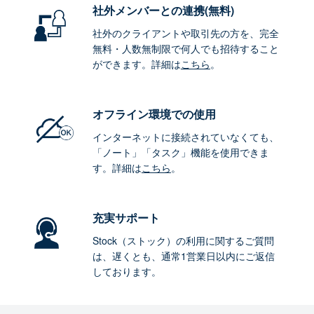
社外メンバーとの連携
(無料)
社外のクライアントや取引先の方を、完全
無料・人数無制限で何人でも招待すること
ができます。詳細は
こちら
。
オフライン環境
での使用
インターネットに接続されていなくても、
「ノート」「タスク」機能を使用できま
す。詳細は
こちら
。
充実サポート
Stock（ストック）の利用に関するご質問
は、遅くとも、通常1営業日以内にご返信
しております。