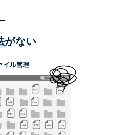
法
がない