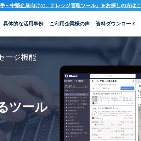
手～中堅企業向けの、ナレッジ管理ツール」を
お探しの方はこ
具体的な活用事例
ご利用企業様の声
資料ダウンロード
セージ機能
るツール