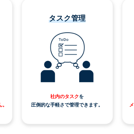
タスク管理
社内のタスク
を
ん。
圧倒的な手軽さで管理できます。
メ