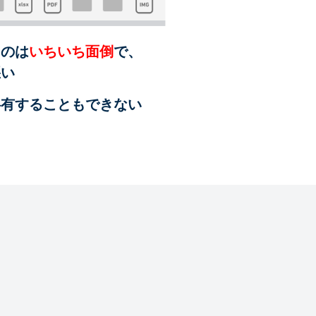
るのは
いちいち面倒
で、
悪い
共有することも
できない