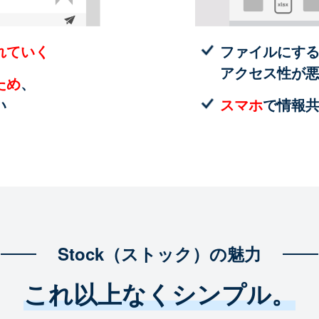
れていく
ファイルにす
アクセス性が
ため
、
い
スマホ
で情報
Stock（ストック）の魅力
これ以上なくシンプル。