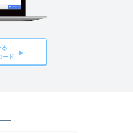
かる
ロード