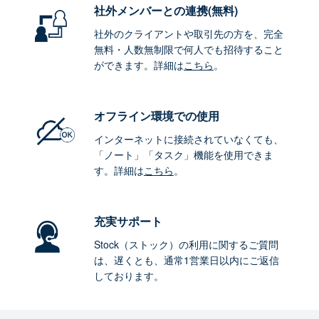
社外メンバーとの連携
(無料)
社外のクライアントや取引先の方を、完全
無料・人数無制限で何人でも招待すること
ができます。詳細は
こちら
。
オフライン環境
での使用
インターネットに接続されていなくても、
「ノート」「タスク」機能を使用できま
す。詳細は
こちら
。
充実サポート
Stock（ストック）の利用に関するご質問
は、遅くとも、通常1営業日以内にご返信
しております。