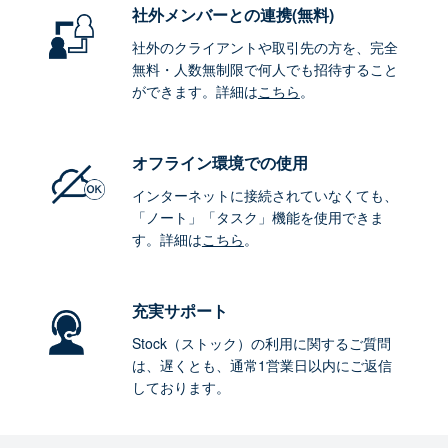
社外メンバーとの連携
(無料)
社外のクライアントや取引先の方を、完全
無料・人数無制限で何人でも招待すること
ができます。詳細は
こちら
。
オフライン環境
での使用
インターネットに接続されていなくても、
「ノート」「タスク」機能を使用できま
す。詳細は
こちら
。
充実サポート
Stock（ストック）の利用に関するご質問
は、遅くとも、通常1営業日以内にご返信
しております。