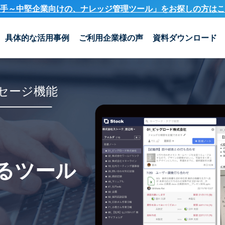
手～中堅企業向けの、ナレッジ管理ツール」を
お探しの方はこ
具体的な活用事例
ご利用企業様の声
資料ダウンロード
セージ機能
るツール