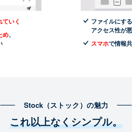
れていく
ファイルにす
アクセス性が
ため
、
い
スマホ
で情報
Stock（ストック）の魅力
これ以上なくシンプル。