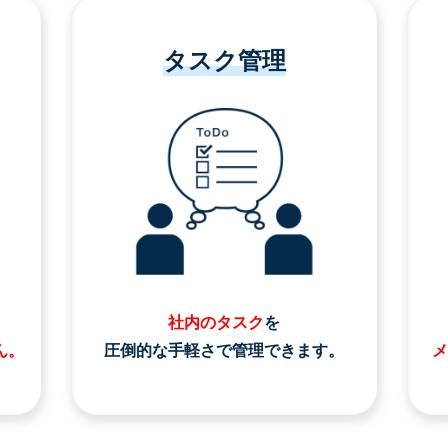
タスク管理
社内のタスク
を
ん。
圧倒的な手軽さで管理できます。
メ