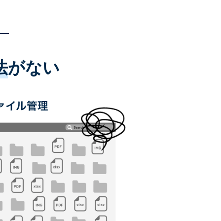
法
がない