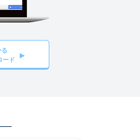
かる
ロード