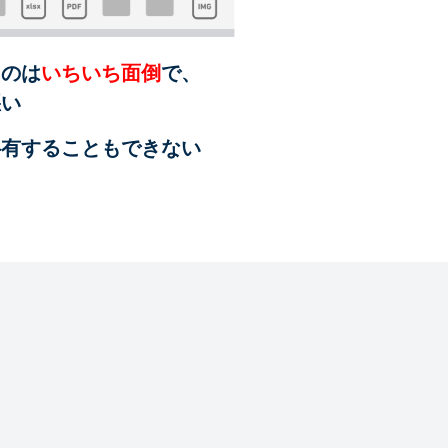
るのは
いちいち面倒
で、
悪い
共有することも
できない