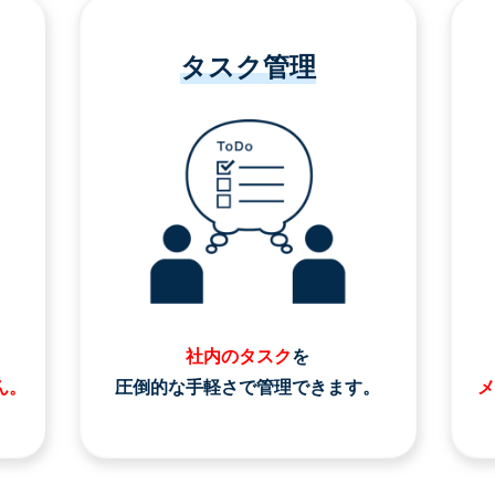
タスク管理
社内のタスク
を
ん。
圧倒的な手軽さで管理できます。
メ