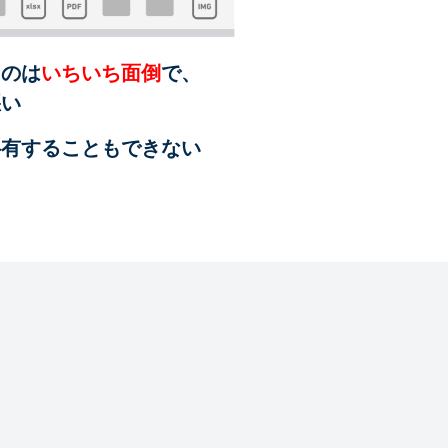
るのは
いちいち面倒
で、
悪い
共有することも
できない