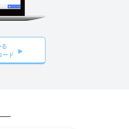
かる
ロード