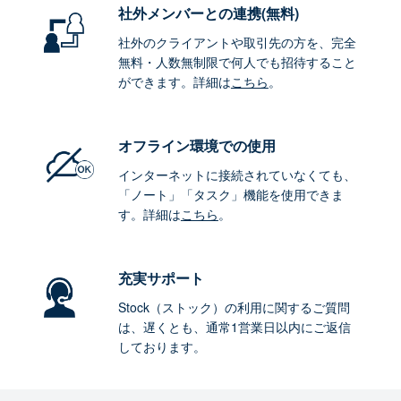
社外メンバーとの連携
(無料)
社外のクライアントや取引先の方を、完全
無料・人数無制限で何人でも招待すること
ができます。詳細は
こちら
。
オフライン環境
での使用
インターネットに接続されていなくても、
「ノート」「タスク」機能を使用できま
す。詳細は
こちら
。
充実サポート
Stock（ストック）の利用に関するご質問
は、遅くとも、通常1営業日以内にご返信
しております。