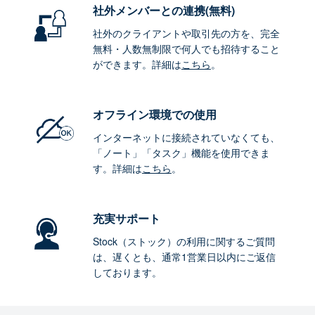
社外メンバーとの連携
(無料)
社外のクライアントや取引先の方を、完全
無料・人数無制限で何人でも招待すること
ができます。詳細は
こちら
。
オフライン環境
での使用
インターネットに接続されていなくても、
「ノート」「タスク」機能を使用できま
す。詳細は
こちら
。
充実サポート
Stock（ストック）の利用に関するご質問
は、遅くとも、通常1営業日以内にご返信
しております。