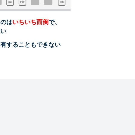
るのは
いちいち面倒
で、
悪い
共有することも
できない