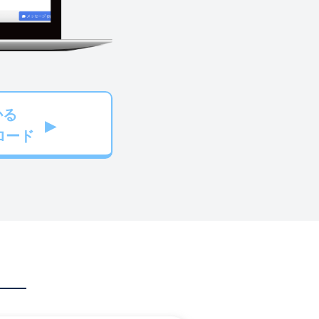
かる
ロード