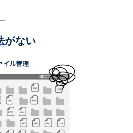
法
がない