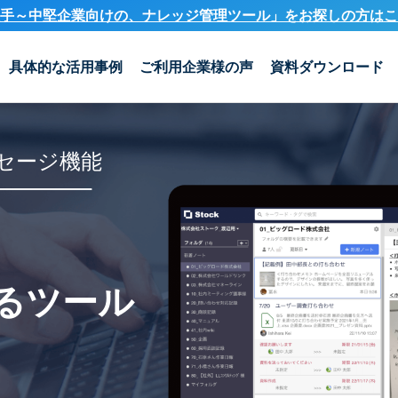
手～中堅企業向けの、ナレッジ管理ツール」を
お探しの方はこ
具体的な活用事例
ご利用企業様の声
資料ダウンロード
セージ機能
るツール