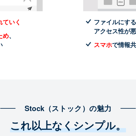
れていく
ファイルにす
アクセス性が
ため
、
い
スマホ
で情報
Stock（ストック）の魅力
これ以上なくシンプル。