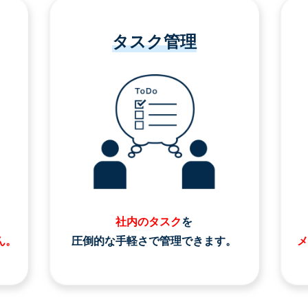
タスク管理
社内のタスク
を
ん。
圧倒的な手軽さで管理できます。
メ