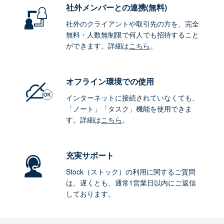
社外メンバーとの連携
(無料)
社外のクライアントや取引先の方を、完全
無料・人数無制限で何人でも招待すること
ができます。詳細は
こちら
。
オフライン環境
での使用
インターネットに接続されていなくても、
「ノート」「タスク」機能を使用できま
す。詳細は
こちら
。
充実サポート
Stock（ストック）の利用に関するご質問
は、遅くとも、通常1営業日以内にご返信
しております。