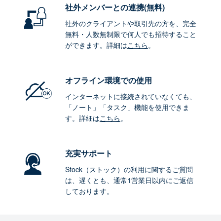
社外メンバーとの連携
(無料)
社外のクライアントや取引先の方を、完全
無料・人数無制限で何人でも招待すること
ができます。詳細は
こちら
。
オフライン環境
での使用
インターネットに接続されていなくても、
「ノート」「タスク」機能を使用できま
す。詳細は
こちら
。
充実サポート
Stock（ストック）の利用に関するご質問
は、遅くとも、通常1営業日以内にご返信
しております。