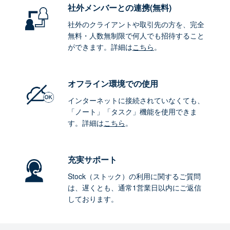
社外メンバーとの連携
(無料)
社外のクライアントや取引先の方を、完全
無料・人数無制限で何人でも招待すること
ができます。詳細は
こちら
。
オフライン環境
での使用
インターネットに接続されていなくても、
「ノート」「タスク」機能を使用できま
す。詳細は
こちら
。
充実サポート
Stock（ストック）の利用に関するご質問
は、遅くとも、通常1営業日以内にご返信
しております。