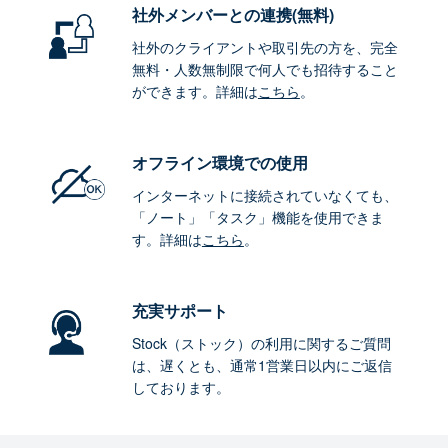
社外メンバーとの連携
(無料)
社外のクライアントや取引先の方を、完全
無料・人数無制限で何人でも招待すること
ができます。詳細は
こちら
。
オフライン環境
での使用
インターネットに接続されていなくても、
「ノート」「タスク」機能を使用できま
す。詳細は
こちら
。
充実サポート
Stock（ストック）の利用に関するご質問
は、遅くとも、通常1営業日以内にご返信
しております。