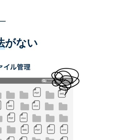
法
がない