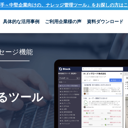
手～中堅企業向けの、ナレッジ管理ツール」を
お探しの方はこ
具体的な活用事例
ご利用企業様の声
資料ダウンロード
セージ機能
るツール