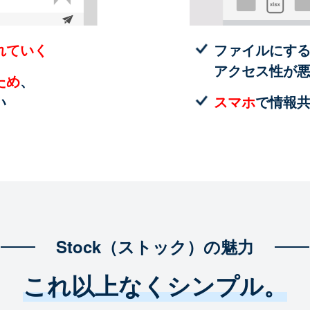
れていく
ファイルにす
アクセス性が
ため
、
い
スマホ
で情報
Stock（ストック）の魅力
これ以上なくシンプル。