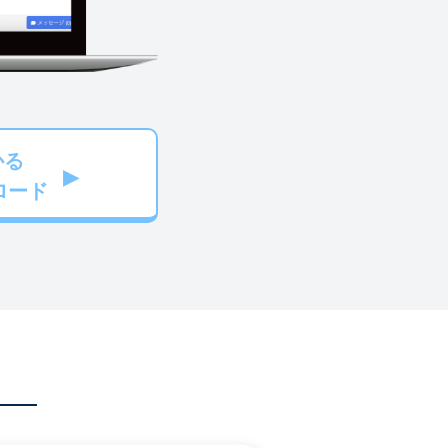
かる
ロード