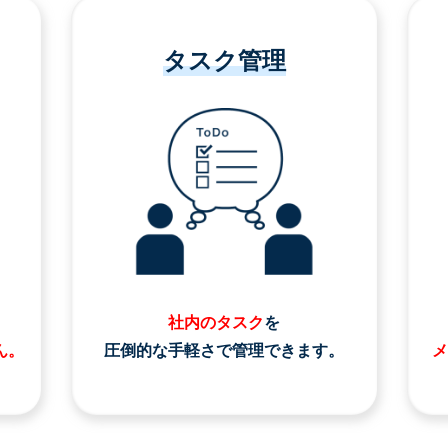
タスク管理
社内のタスク
を
ん。
圧倒的な手軽さで管理できます。
メ