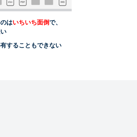
るのは
いちいち面倒
で、
悪い
共有することも
できない