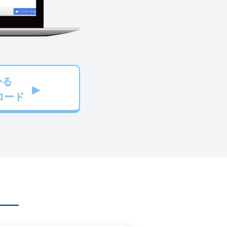
かる
ロード