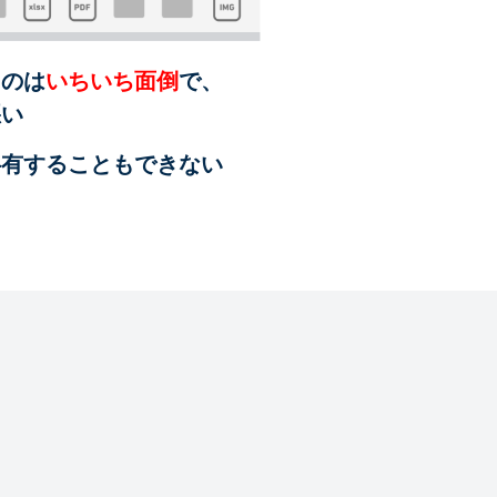
るのは
いちいち面倒
で、
悪い
共有することも
できない