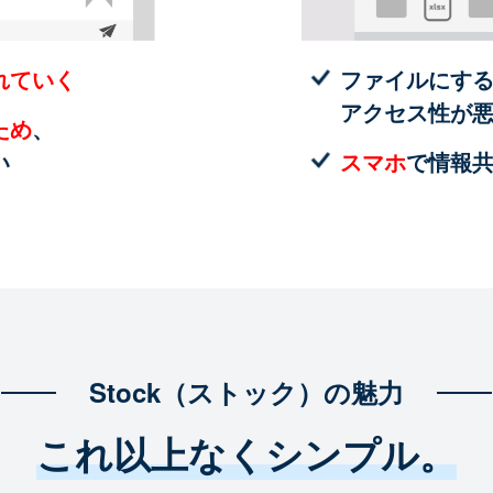
れていく
ファイルにす
アクセス性が
ため
、
い
スマホ
で情報
Stock（ストック）の魅力
これ以上なくシンプル。