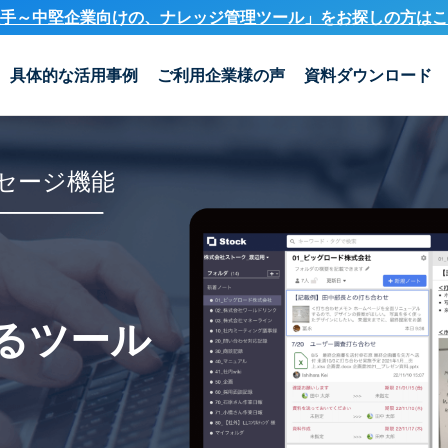
手～中堅企業向けの、ナレッジ管理ツール」を
お探しの方はこ
具体的な活用事例
ご利用企業様の声
資料ダウンロード
セージ機能
るツール