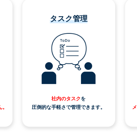
タスク管理
社内のタスク
を
ん。
圧倒的な手軽さで管理できます。
メ