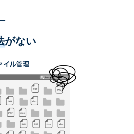
法
がない