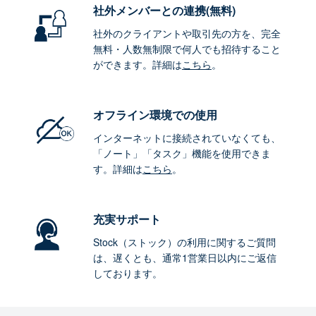
社外メンバーとの連携
(無料)
社外のクライアントや取引先の方を、完全
無料・人数無制限で何人でも招待すること
ができます。詳細は
こちら
。
オフライン環境
での使用
インターネットに接続されていなくても、
「ノート」「タスク」機能を使用できま
す。詳細は
こちら
。
充実サポート
Stock（ストック）の利用に関するご質問
は、遅くとも、通常1営業日以内にご返信
しております。