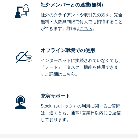
社外メンバーとの連携
(無料)
社外のクライアントや取引先の方を、完全
無料・人数無制限で何人でも招待すること
ができます。詳細は
こちら
。
オフライン環境
での使用
インターネットに接続されていなくても、
「ノート」「タスク」機能を使用できま
す。詳細は
こちら
。
充実サポート
Stock（ストック）の利用に関するご質問
は、遅くとも、通常1営業日以内にご返信
しております。