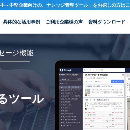
手～中堅企業向けの、ナレッジ管理ツール」を
お探しの方はこ
具体的な活用事例
ご利用企業様の声
資料ダウンロード
セージ機能
るツール