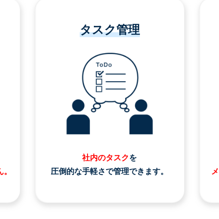
タスク管理
社内のタスク
を
ん。
圧倒的な手軽さで管理できます。
メ