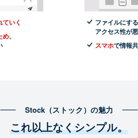
れていく
ファイルにす
アクセス性が
ため
、
い
スマホ
で情報
Stock（ストック）の魅力
これ以上なくシンプル。