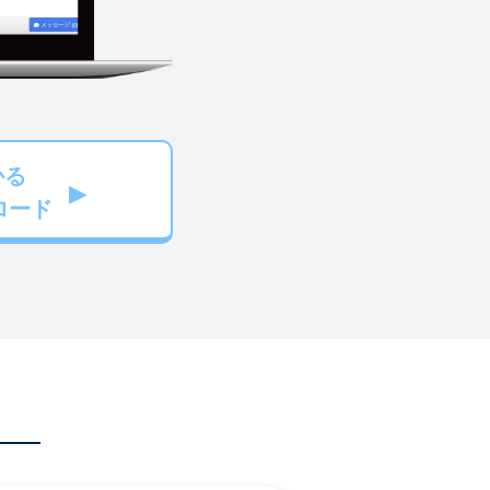
かる
ロード