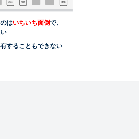
るのは
いちいち面倒
で、
悪い
共有することも
できない