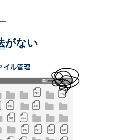
法
がない