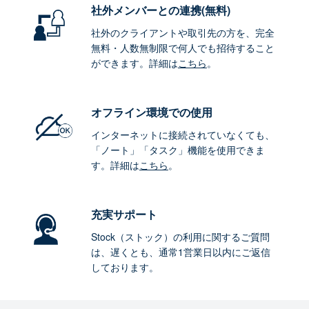
社外メンバーとの連携
(無料)
社外のクライアントや取引先の方を、完全
無料・人数無制限で何人でも招待すること
ができます。詳細は
こちら
。
オフライン環境
での使用
インターネットに接続されていなくても、
「ノート」「タスク」機能を使用できま
す。詳細は
こちら
。
充実サポート
Stock（ストック）の利用に関するご質問
は、遅くとも、通常1営業日以内にご返信
しております。