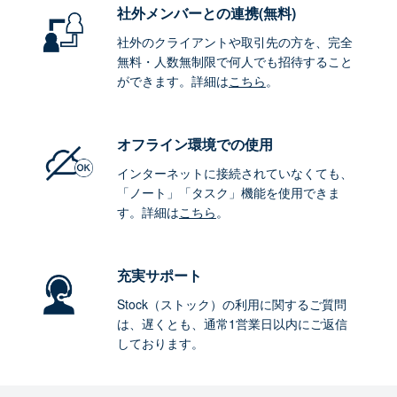
社外メンバーとの連携
(無料)
社外のクライアントや取引先の方を、完全
無料・人数無制限で何人でも招待すること
ができます。詳細は
こちら
。
オフライン環境
での使用
インターネットに接続されていなくても、
「ノート」「タスク」機能を使用できま
す。詳細は
こちら
。
充実サポート
Stock（ストック）の利用に関するご質問
は、遅くとも、通常1営業日以内にご返信
しております。